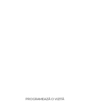
PESTE 100 DE BRANDURI
PREMIUM & HIGH-END
SOLUȚII COMPLETE DE
AMENAJARE.
O EXPERIENȚĂ
CURATORIALĂ UNICĂ,
CREATĂ ÎN JURUL
DORINȚELOR TALE.
PROGRAMEAZĂ O VIZITĂ