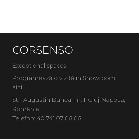
CORSENSO
Exceptional spaces
Programează o vizită în Showroom
aici
.
Str. Augustin Bunea, nr. 1, Cluj-Napoca,
România
Telefon:
40 741 07 06 06