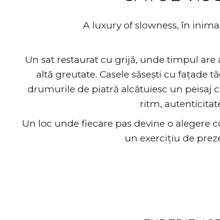
A luxury of slowness, în inima 
Un sat restaurat cu grijă, unde timpul are al
altă greutate. Casele săsești cu fațade tă
drumurile de piatră alcătuiesc un peisaj car
ritm, autenticitat
Un loc unde fiecare pas devine o alegere con
un exercițiu de prez
Something t