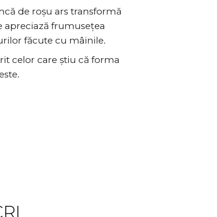
âncă de roșu ars transformă
re apreciază frumusețea
urilor făcute cu mâinile.
rit celor care știu că forma
este.
o
CRI