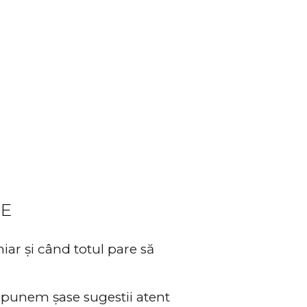
r
UE
ar și când totul pare să
opunem șase sugestii atent