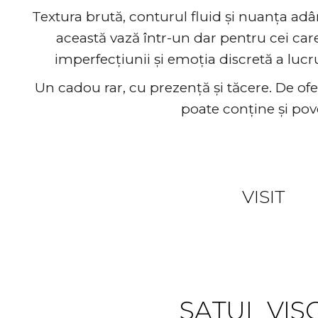
Textura brută, conturul fluid și nuanța ad
această vază într-un dar pentru cei ca
imperfecțiunii și emoția discretă a lucr
Un cadou rar, cu prezență și tăcere. De ofe
poate conține și pov
Something t
VISIT
SATUL VIS