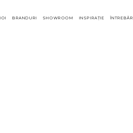
eră
Descoperă
Proiecte
NOI
BRANDURI
SHOWROOM
INSPIRAȚIE
ÎNTREBĂR
showroom
a noastră
The Corsenso Edit
Evenimente
 media
ră
Descoperă
Proiecte
showroom
 noastră
The Corsenso Edit
Evenimente
 media