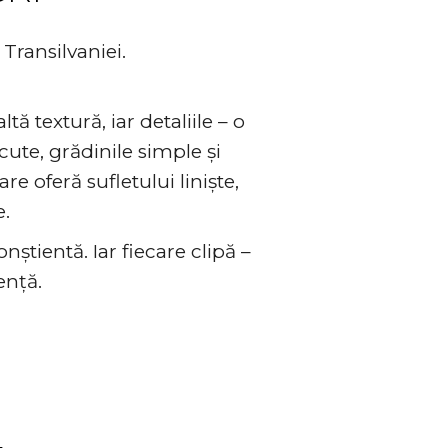
Transilvaniei.
tă textură, iar detaliile – o
cute, grădinile simple și
e oferă sufletului liniște,
e.
știentă. Iar fiecare clipă –
ență.
o