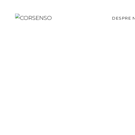
Descop
DESPRE 
Poveste
Apariții
Descope
Povestea
Apariții