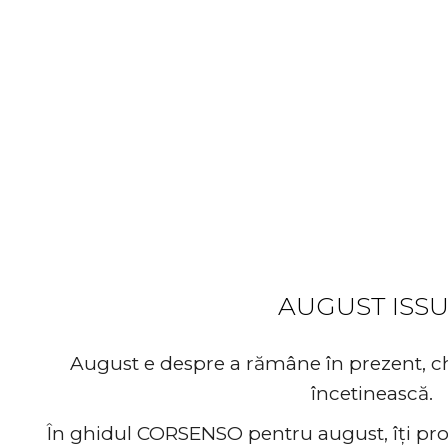
discover ou
AUGUST ISS
August e despre a rămâne în prezent, chi
încetinească.
În ghidul CORSENSO pentru august, îți pr