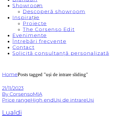
Showroom
Descoperă showroom
Inspirație
Proiecte
The Corsenso Edit
Evenimente
Întrebări frecvente
Contact
Solicită consultanță personalizată
Home
Posts tagged "uși de intrare sliding"
21/11/2023
By CorsensoMIA
Price range
High end
Uși de intrare
Uși
Lualdi