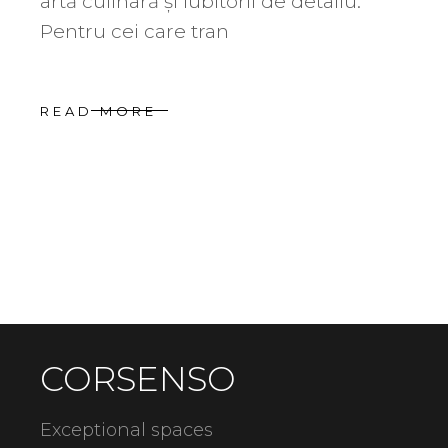
artă culinară și iubitorii de detaliu.
Pentru cei care tran
READ MORE
CORSENSO
Exceptional spaces