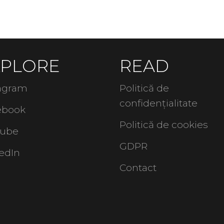
XPLORE
READ
tagram
Politică de
confidențialitate
ebook
Politică de cookies
tube
GDPR
edIn
Contact