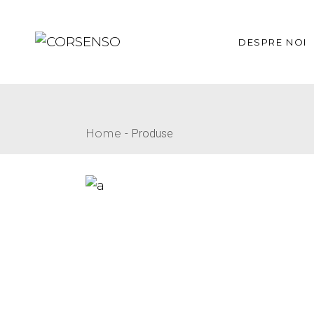
DESPRE NOI
Descoperă
Home
Produse
Povestea no
Apariții med