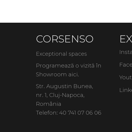
CORSENSO
E
Ins
Exceptional spaces
Fac
Programează o vizită în
Showroom
aici
.
You
Str. Augustin Bunea,
Link
nr. 1, Cluj-Napoca,
România
Telefon:
40 741 07 06 06