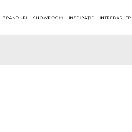
Descoperă
Descoper
BRANDURI
SHOWROOM
INSPIRAȚIE
ÎNTREBĂRI F
showroo
Povestea noastră
Evenimen
Apariții media
Descoperă
Proiecte
showroom
astră
The Corsenso Edit
Evenimente
ia