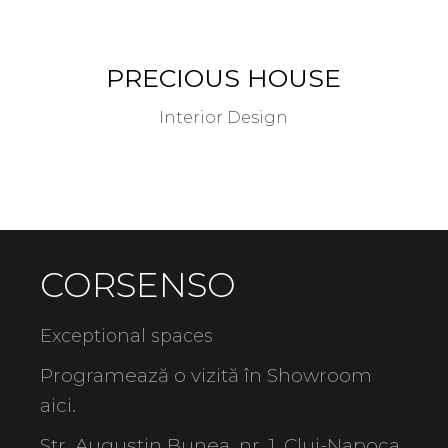
PRECIOUS HOUSE
Interior Design
CORSENSO
Exceptional spaces
Programează o vizită în Showroom
aici
.
Str. Augustin Bunea, nr. 1, Cluj-Napoca,