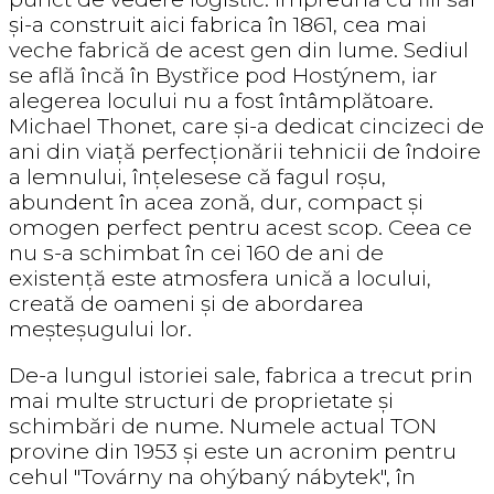
și-a construit aici fabrica în 1861, cea mai
veche fabrică de acest gen din lume. Sediul
se află încă în Bystřice pod Hostýnem, iar
alegerea locului nu a fost întâmplătoare.
Michael Thonet, care și-a dedicat cincizeci de
ani din viață perfecționării tehnicii de îndoire
a lemnului, înțelesese că fagul roșu,
abundent în acea zonă, dur, compact și
omogen perfect pentru acest scop. Ceea ce
nu s-a schimbat în cei 160 de ani de
existență este atmosfera unică a locului,
creată de oameni și de abordarea
meșteșugului lor.
De-a lungul istoriei sale, fabrica a trecut prin
mai multe structuri de proprietate și
schimbări de nume. Numele actual TON
provine din 1953 și este un acronim pentru
cehul "Továrny na ohýbaný nábytek", în