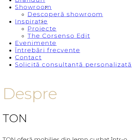
Showroom
Descoperă showroom
Inspirație
Proiecte
The Corsenso Edit
Evenimente
Întrebări frecvente
Contact
Solicită consultanță personalizată
Despre
TON
TON oferă mobilier din lemn curbat într-o