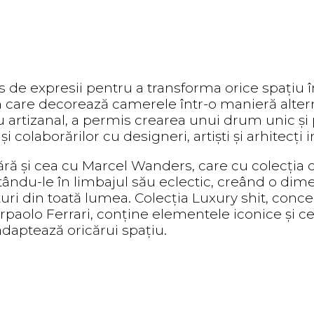
 de expresii pentru a transforma orice spațiu 
 care decorează camerele într-o manieră alterna
rtizanal, a permis crearea unui drum unic și pro
 colaborărilor cu designeri, artiști și arhitecți i
ără și cea cu Marcel Wanders, care cu colecția 
etându-le în limbajul său eclectic, creând o di
turi din toată lumea. Colecția Luxury shit, conc
ierpaolo Ferrari, conține elementele iconice și c
daptează oricărui spațiu.