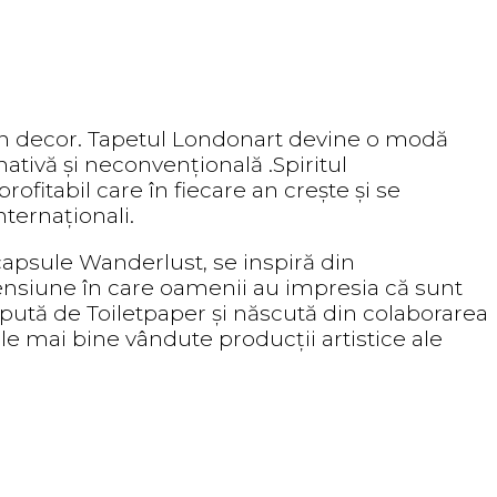
în decor. Tapetul Londonart devine o modă
tivă și neconvențională .Spiritul
fitabil care în fiecare an crește și se
nternaționali.
capsule Wanderlust, se inspiră din
mensiune în care oamenii au impresia că sunt
epută de Toiletpaper și născută din colaborarea
ele mai bine vândute producții artistice ale