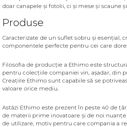
doar canapele și fotolii, ci și mese și scaune ș
Produse
Caracterizate de un suflet sobru și esențial, 
componentele perfecte pentru cei care doresc
Filosofia de producție a Ethimo este structura
pentru colecțiile companiei vin, așadar, din pr
Creațiile Ethimo sunt capabile să se potrivea
valoare orice mediu.
Astăzi Ethimo este prezent în peste 40 de țăr
de materii prime inovatoare și de noi nuanțe
de utilizare, motiv pentru care compania a reu