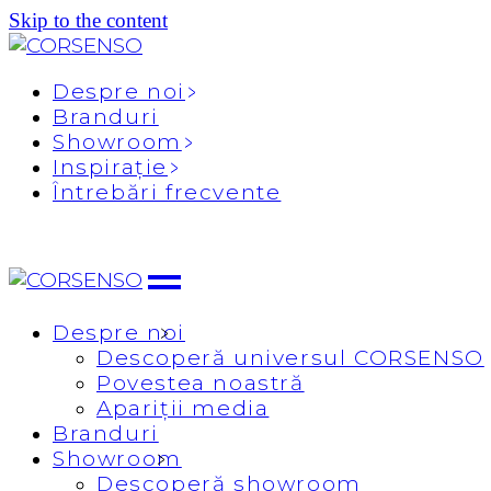
Descoperă
Descoperă
Proiecte
Skip to the content
Povestea
showroom
The Corsenso
noastră
Evenimente
Edit
Apariții media
Despre noi
Branduri
Showroom
Inspirație
Întrebări frecvente
Despre noi
Descoperă universul CORSENSO
Povestea noastră
Apariții media
Branduri
Showroom
Descoperă showroom