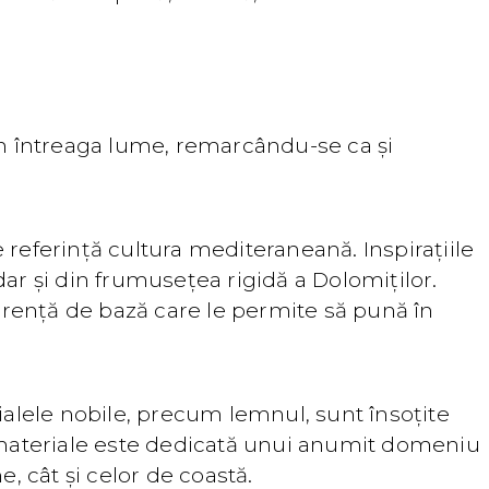
 din întreaga lume, remarcându-se ca și
e referință cultura mediteraneană. Inspirațiile
dar și din frumusețea rigidă a Dolomiților.
oerență de bază care le permite să pună în
ialele nobile, precum lemnul, sunt însoțite
i materiale este dedicată unui anumit domeniu
, cât și celor de coastă.