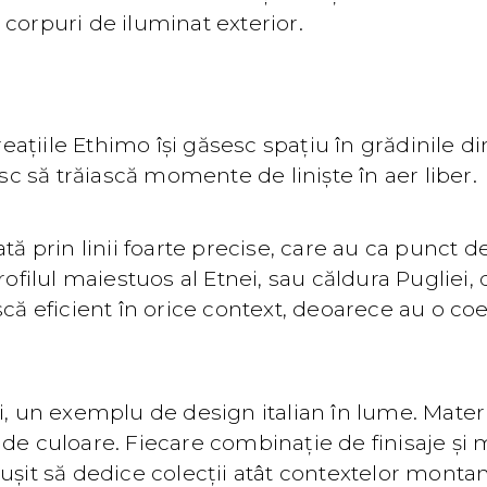
i corpuri de iluminat exterior.
creațiile Ethimo își găsesc spațiu în grădinile
 să trăiască momente de liniște în aer liber.
tă prin linii foarte precise, care au ca punct d
ofilul maiestuos al Etnei, sau căldura Pugliei, 
scă eficient în orice context, deoarece au o c
i, un exemplu de design italian în lume. Mater
 de culoare. Fiecare combinație de finisaje ș
șit să dedice colecții atât contextelor montane