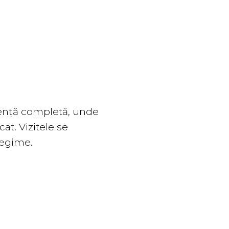
ență completă, unde
at. Vizitele se
regime.