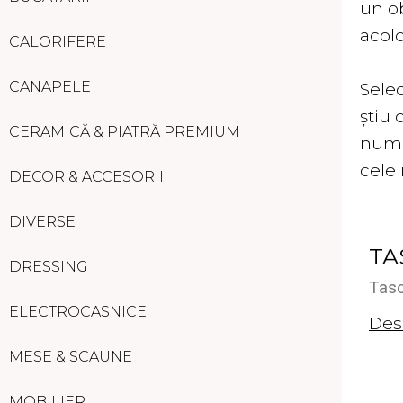
un o
acolo
CALORIFERE
CANAPELE
Sele
știu 
CERAMICĂ & PIATRĂ PREMIUM
număr
cele 
DECOR & ACCESORII
DIVERSE
TA
DRESSING
Tas
ELECTROCASNICE
Des
MESE & SCAUNE
MOBILIER