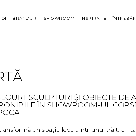
Descoperă
NOI
BRANDURI
SHOWROOM
INSPIRAȚIE
ÎNTREBĂR
Povestea noastră
Apariții media
ră
Descoperă
Proiecte
showroom
 noastră
The Corsenso Edit
Evenimente
 media
RTĂ
LOURI, SCULPTURI ȘI OBIECTE DE
PONIBILE ÎN SHOWROOM-UL CORSE
POCA
transformă un spațiu locuit într-unul trăit. Un t