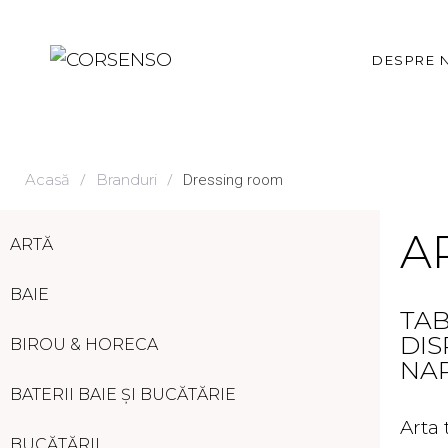
DESPRE 
Descope
Acasă
Branduri
/
/
Dressing room
Povestea
Apariții
A
ARTĂ
BAIE
TAB
DIS
BIROU & HORECA
NA
BATERII BAIE ȘI BUCĂTĂRIE
Arta 
BUCĂTĂRII