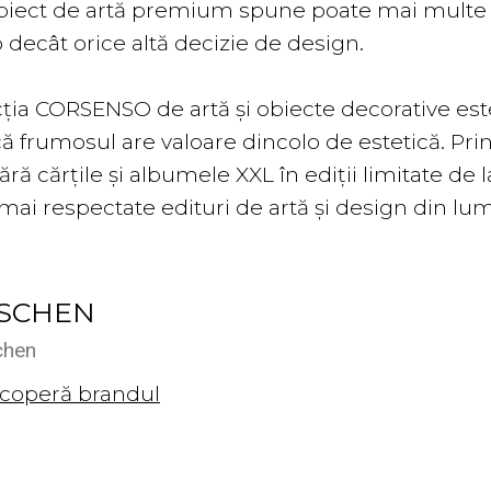
biect de artă premium spune poate mai multe d
 decât orice altă decizie de design.
cția CORSENSO de artă și obiecte decorative est
că frumosul are valoare dincolo de estetică. Pri
ă cărțile și albumele XXL în ediții limitate de 
mai respectate edituri de artă și design din lu
SCHEN
chen
coperă brandul