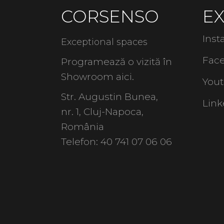
CORSENSO
E
Ins
Exceptional spaces
Fac
Programează o vizită în
Showroom
aici
.
You
Str. Augustin Bunea,
Link
nr. 1, Cluj-Napoca,
România
Telefon:
40 741 07 06 06