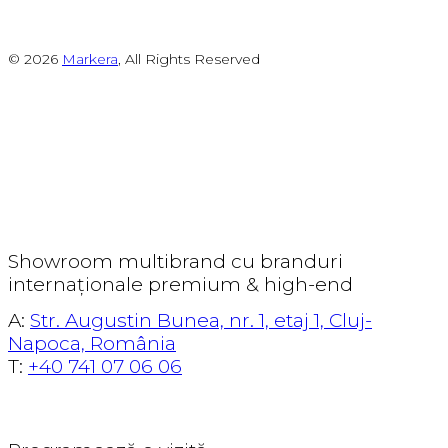
© 2026
Markera
, All Rights Reserved
Showroom multibrand cu branduri
internaționale premium & high-end
A:
Str. Augustin Bunea, nr. 1, etaj 1, Cluj-
Napoca, România
T:
+40 741 07 06 06