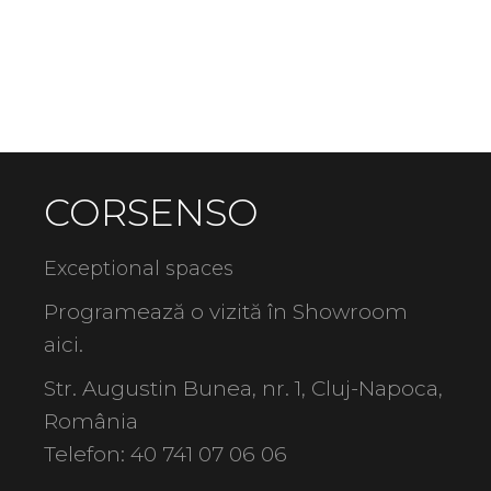
CORSENSO
Exceptional spaces
Programează o vizită în Showroom
aici
.
Str. Augustin Bunea, nr. 1, Cluj-Napoca,
România
Telefon:
40 741 07 06 06